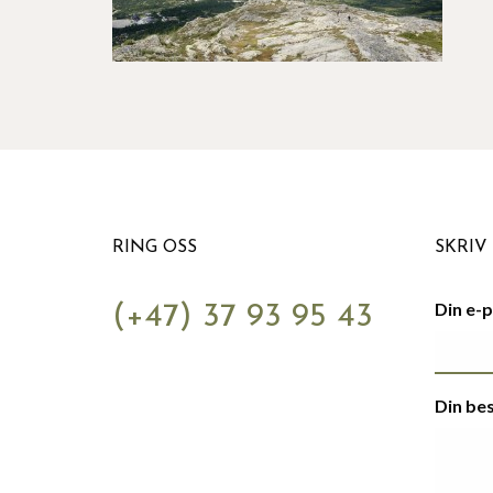
RING OSS
SKRIV 
Din e-
(+47) 37 93 95 43
Din be