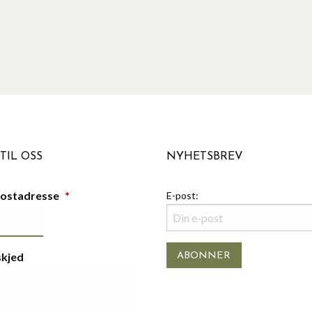
TIL OSS
NYHETSBREV
postadresse
*
E-post:
skjed