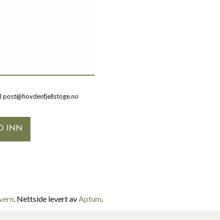
il post@hovdenfjellstoge.no
vern
. Nettside levert av
Aptum
.