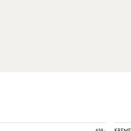
659,-
KREME