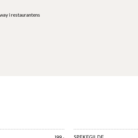
Away i restaurantens
199,-
SPEKEGILDE