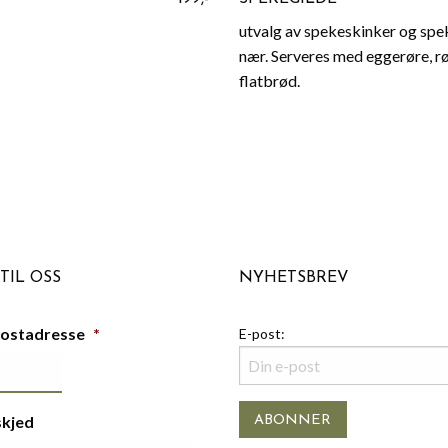
utvalg av spekeskinker og spek
nær. Serveres med eggerøre, r
flatbrød.
TIL OSS
NYHETSBREV
postadresse
*
E-post:
skjed