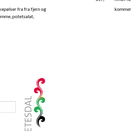
epølser fra fra fjern og
kommer 
ømme, potetsalat,