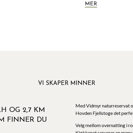
MER
VI SKAPER MINNER
Med Vidmyr naturreservat o
.H OG 2,7 KM
Hovden Fjellstoge det perfek
M FINNER DU
Velg mellom overnatting i ro
Kjøkkenet serverer en meny m