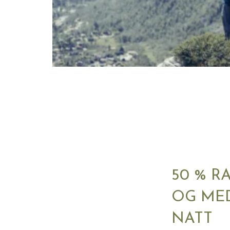
50 % R
OG ME
NATT