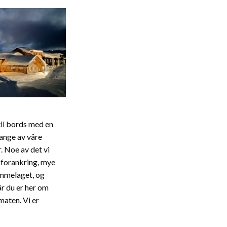
il bords med en
ange av våre
. Noe av det vi
 forankring, mye
jemmelaget, og
år du er her om
maten. Vi er