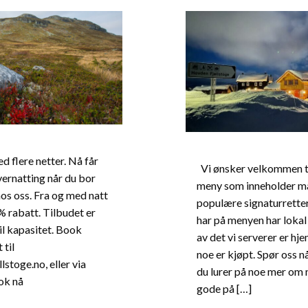
d flere netter. Nå får
Vi ønsker velkommen t
vernatting når du bor
meny som inneholder m
hos oss. Fra og med natt
populære signaturretter
% rabatt. Tilbudet er
har på menyen har lokal
il kapasitet. Book
av det vi serverer er h
 til
noe er kjøpt. Spør oss n
stoge.no, eller via
du lurer på noe mer om 
ok nå
gode på […]