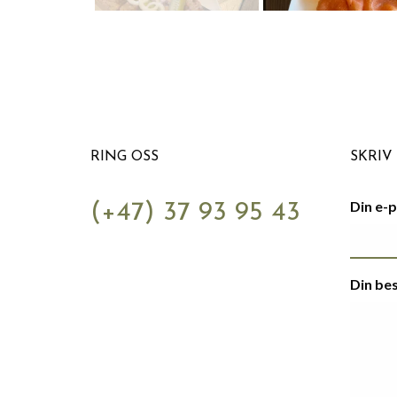
RING OSS
SKRIV 
Din e-
(+47) 37 93 95 43
Din be