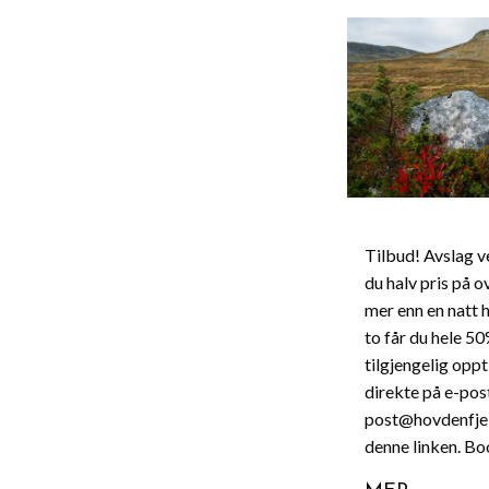
Tilbud! Avslag ve
du halv pris på o
mer enn en natt 
to får du hele 50
tilgjengelig oppt
direkte på e-post
post@hovdenfjell
denne linken. Bo