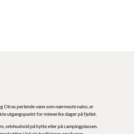
g Otras perlende vann som nærmeste nabo, er
te utgangspunkt for minnerike dager på fjellet.
m, selvhushold på hytte eller på campingplassen.
ed røtter i lokale tradisjoner og råvarer.