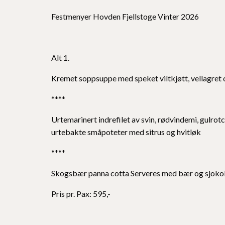
Festmenyer Hovden Fjellstoge Vinter 2026
Alt 1.
Kremet soppsuppe med speket viltkjøtt, vellagret o
****
Urtemarinert indrefilet av svin, rødvindemi, gulro
urtebakte småpoteter med sitrus og hvitløk
****
Skogsbær panna cotta Serveres med bær og sjoko
Pris pr. Pax: 595,-