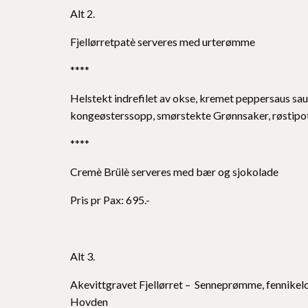
Alt 2.
Fjellørretpatè serveres med urterømme
****
Helstekt indrefilet av okse, kremet peppersaus saus
kongeøsterssopp, smørstekte Grønnsaker, røstipo
****
Cremè Brülè serveres med bær og sjokolade
Pris pr Pax: 695.-
Alt 3.
Akevittgravet Fjellørret – Senneprømme, fennikelcru
Hovden