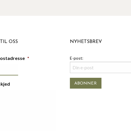
TIL OSS
NYHETSBREV
postadresse
*
E-post:
skjed