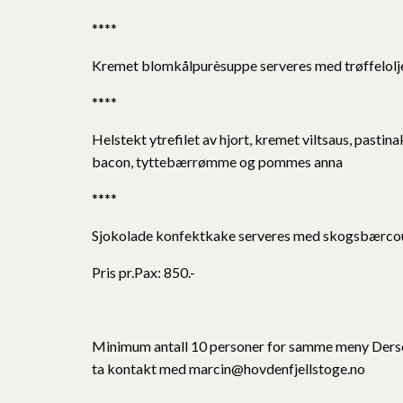
****
Kremet blomkålpurèsuppe serveres med trøffelolje
****
Helstekt ytrefilet av hjort, kremet viltsaus, past
bacon, tyttebærrømme og pommes anna
****
Sjokolade konfektkake serveres med skogsbærcou
Pris pr.Pax: 850.-
Minimum antall 10 personer for samme meny Derso
ta kontakt med marcin@hovdenfjellstoge.no