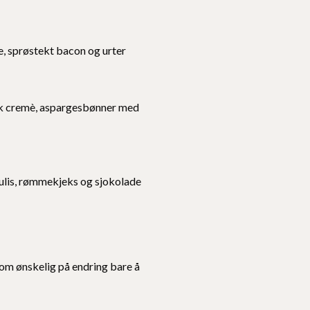
, sprøstekt bacon og urter
inak cremè, aspargesbønner med
lis, rømmekjeks og sjokolade
m ønskelig på endring bare å