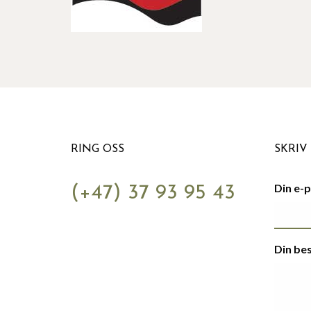
RING OSS
SKRIV 
Din e-
(+47) 37 93 95 43
Din be