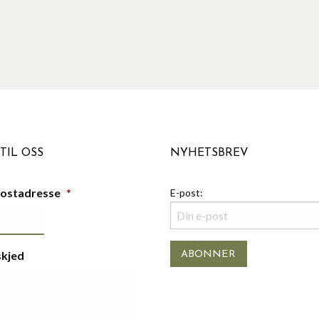
TIL OSS
NYHETSBREV
postadresse
*
E-post:
skjed