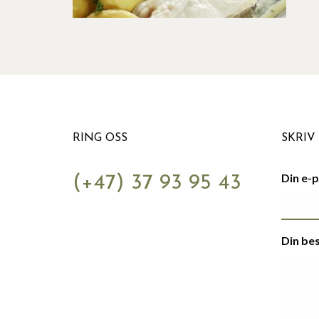
RING OSS
SKRIV 
Din e-
(+47) 37 93 95 43
Din be