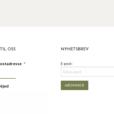
TIL OSS
NYHETSBREV
postadresse
*
E-post:
skjed