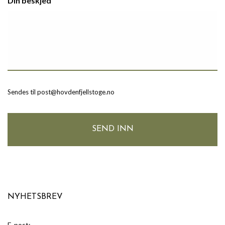
Din beskjed
Sendes til post@hovdenfjellstoge.no
NYHETSBREV
E-post: