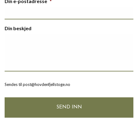
Din e-postadresse
*
Din beskjed
Sendes til post@hovdenfjellstoge.no