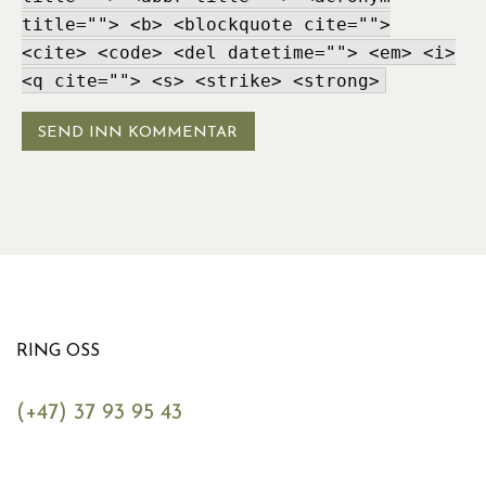
title=""> <b> <blockquote cite="">
<cite> <code> <del datetime=""> <em> <i>
<q cite=""> <s> <strike> <strong>
RING OSS
(+47) 37 93 95 43