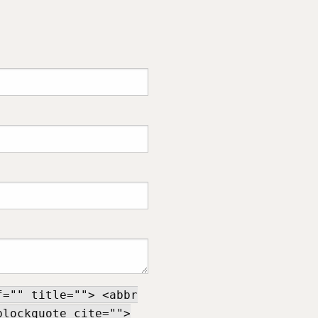
f="" title=""> <abbr
blockquote cite="">