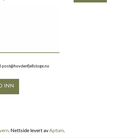
il post@hovdenfjellstoge.no
vern
. Nettside levert av
Aptum
.