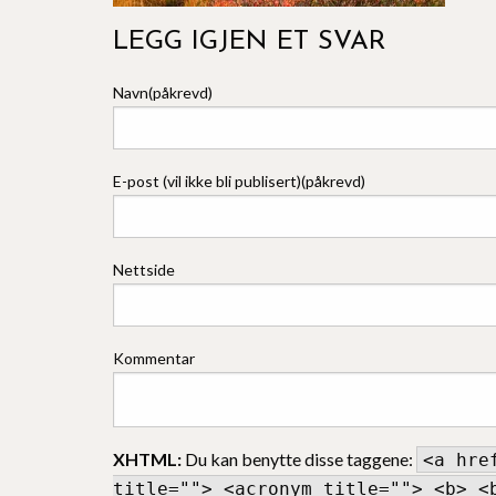
LEGG IGJEN ET SVAR
Navn(påkrevd)
E-post (vil ikke bli publisert)(påkrevd)
Nettside
Kommentar
XHTML:
Du kan benytte disse taggene:
<a hre
title=""> <acronym title=""> <b> <