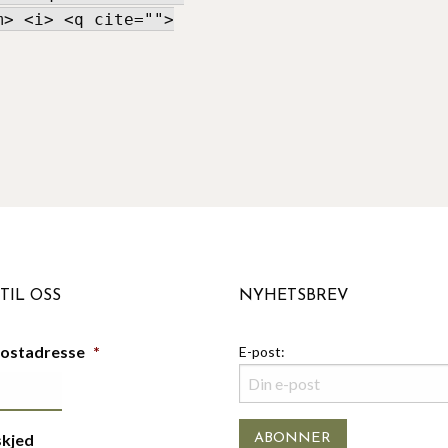
m> <i> <q cite="">
TIL OSS
NYHETSBREV
postadresse
*
E-post:
skjed