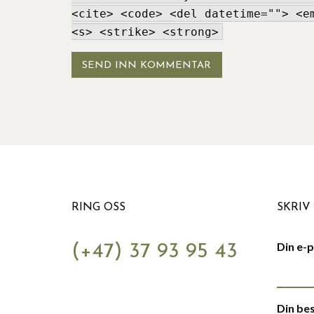
<cite> <code> <del datetime=""> <e
<s> <strike> <strong>
RING OSS
SKRIV 
Din e-
(+47) 37 93 95 43
Din be