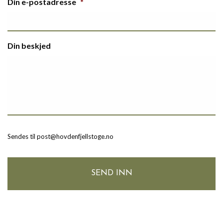
Din e-postadresse
*
Din beskjed
Sendes til post@hovdenfjellstoge.no