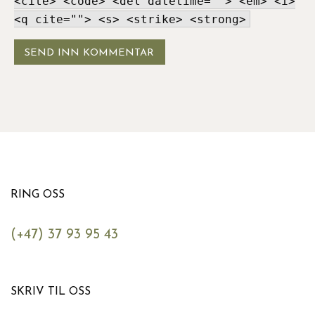
<cite> <code> <del datetime=""> <em> <i>
<q cite=""> <s> <strike> <strong>
RING OSS
(+47) 37 93 95 43
SKRIV TIL OSS