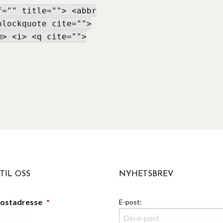
f="" title=""> <abbr
blockquote cite="">
m> <i> <q cite="">
TIL OSS
NYHETSBREV
postadresse
*
E-post: