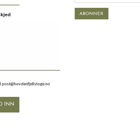
skjed
il post@hovdenfjellstoge.no