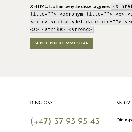
XHTML:
Du kan benytte disse taggene:
<a hre
title=""> <acronym title=""> <b> <
<cite> <code> <del datetime=""> <e
<s> <strike> <strong>
RING OSS
SKRIV 
Din e-
(+47) 37 93 95 43