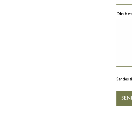
Din be
Sendes t