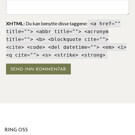
XHTML:
Du kan benytte disse taggene:
<a href=""
title=""> <abbr title=""> <acronym
title=""> <b> <blockquote cite="">
<cite> <code> <del datetime=""> <em> <i>
<q cite=""> <s> <strike> <strong>
RING OSS