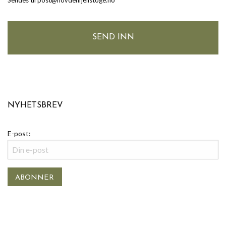
Sendes til post@hovdenfjellstoge.no
NYHETSBREV
E-post: