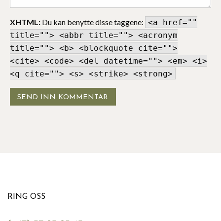
XHTML:
Du kan benytte disse taggene:
<a href=""
title=""> <abbr title=""> <acronym
title=""> <b> <blockquote cite="">
<cite> <code> <del datetime=""> <em> <i>
<q cite=""> <s> <strike> <strong>
RING OSS