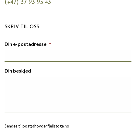
(+47) 37 93 95 43
SKRIV TIL OSS
Din e-postadresse
*
Din beskjed
Sendes til post@hovdenfjellstoge.no